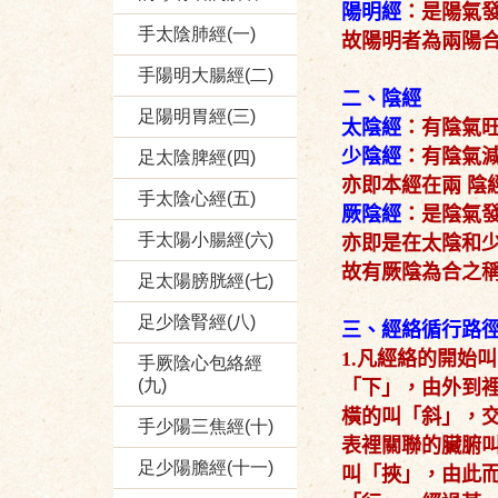
陽明經
：是陽氣
手太陰肺經(一)
故陽明者為兩陽
手陽明大腸經(二)
二、陰經
足陽明胃經(三)
太陰經
：有陰氣
少陰經
：有陰氣
足太陰脾經(四)
亦即本經在兩 陰
手太陰心經(五)
厥陰經
：是陰氣
手太陽小腸經(六)
亦即是在太陰和
故有厥陰為合之稱
足太陽膀胱經(七)
足少陰腎經(八)
三、經絡循行路
1.凡經絡的開始
手厥陰心包絡經
(九)
「下」，由外到
橫的叫「斜」，
手少陽三焦經(十)
表裡關聯的臟腑
足少陽膽經(十一)
叫「挾」，由此