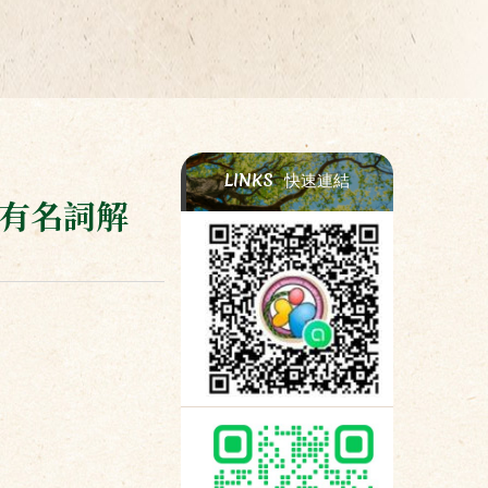
LINKS
快速連結
專有名詞解
，
，