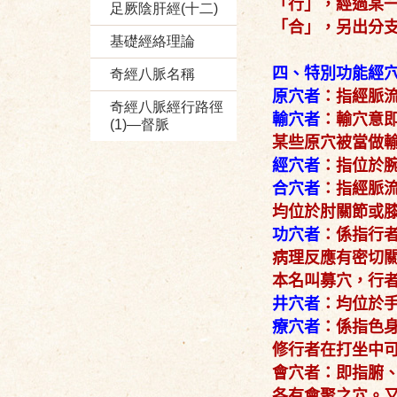
「行」，經過某
足厥陰肝經(十二)
「合」，另出分
基礎經絡理論
四、特別功能經
奇經八脈名稱
原穴者
：指經脈
奇經八脈經行路徑
輸穴者
：輸穴意
(1)—督脈
某些原穴被當做
經穴者
：指位於
合穴者
：指經脈
均位於肘關節或
功穴者
：係指行
病理反應有密切
本名叫募穴，行
井穴者
：均位於
療穴者
：係指色
修行者在打坐中
會穴者：即指腑
各有會聚之穴。