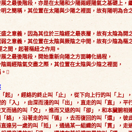
發展之最後階段，亦是在太陽和少陽兩經陽氣之基礎上，
合明之簡稱，其位置在太陽與少陽之裡面，故有陽明為合
旺盛之意義，因為其位於三陰經之最表層，故有太陰為開
減弱之意義，其位置在太陰與厥陰之中間，故有少陰為樞
經之間，起著樞紐之作用。
發展之最後階段，開始重新向陽之方面轉化過程，
少陰兩經陰氣交盡之際，其位置在太陰與少陰之裡面，
。
徑
叫「起」，經絡的終止叫「止」，從下向上行的叫「上」
裡的「入」，由深而淺的叫「出」，直走的叫「直」，平
交叉而過的叫「交」，進而又退的叫「卻」，和本臟腑相
叫「絡」，沿著走的叫「循」，去而復回的叫「還」，彼
而直達另一處的叫「抵」，通過某一組織的叫「貫」，走