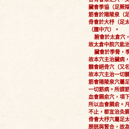
臟會季協（足厥
筋會於陽陵泉（
骨會於大杼（足
（膻中穴）。
腑會於太倉穴，
故太倉中脘穴能
臟會於季脅，季
故本穴主治臟病
髓會絕骨穴（又
故本穴主治一切
筋會陽陵泉穴屬
一切筋病。所謂
血會膈俞穴，項
所以血會膈俞。
不止，都宜治灸
骨會大杼穴屬足
膀胱與腎合，故