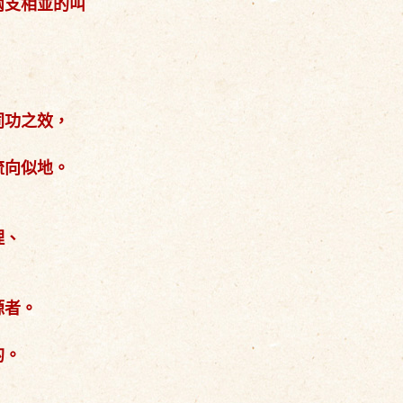
兩支相並的叫
同功之效，
流向似地。
理、
源者。
的。