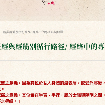
正經與經筋別循行路徑/ 經絡中的專有名詞解釋
正經與經筋別循行路徑/ 經絡中的
旺盛之意義，因為其位於吾人身體的最表層，感受外邪後
脈。
減弱之意義，其位置在半表、半裡，屬於太陽與陽明之間
之樞紐。