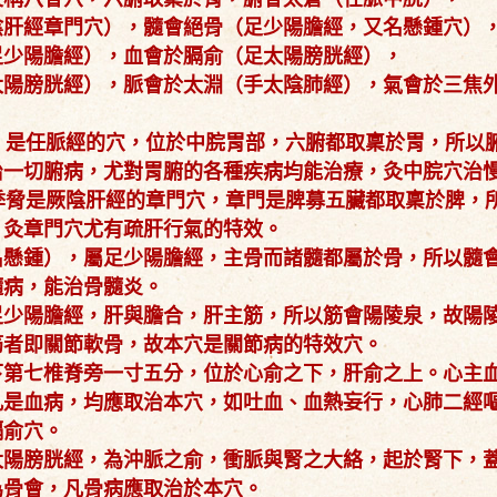
陰肝經章門穴），髓會絕骨（足少陽膽經，又名懸鍾穴）
足少陽膽經），血會於膈俞（足太陽膀胱經），
太陽膀胱經），脈會於太淵（手太陰肺經），氣會於三焦
是任脈經的穴，位於中脘胃部，六腑都取稟於胃，所以
治一切腑病，尤對胃腑的各種疾病均能治療，灸中脘穴治
脅是厥陰肝經的章門穴，章門是脾募五臟都取稟於脾，
，灸章門穴尤有疏肝行氣的特效。
名懸鍾），屬足少陽膽經，主骨而諸髓都屬於骨，所以髓
髓病，能治骨髓炎。
足少陽膽經，肝與膽合，肝主筋，所以筋會陽陵泉，故陽
筋者即關節軟骨，故本穴是關節病的特效穴。
下第七椎脊旁一寸五分，位於心俞之下，肝俞之上。心主
凡是血病，均應取治本穴，如吐血、血熱妄行，心肺二經
膈俞穴。
太陽膀胱經，為沖脈之俞，衝脈與腎之大絡，起於腎下，
為骨會，凡骨病應取治於本穴。