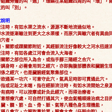
一組織旁邊的叫「過」，環繞在某組織四周的叫「環」，
支的叫「別」。
穴說明
流注時，有如水渠之流水，源源不斷地流過似地。
即水流逐漸輸注到更大之水渠樣，而原穴與輸穴者有異曲
輸穴者。
腕、關節或踝關節附近，其經脈流注好像較大之河水迅速
流注時，有如各處江河會合流入大海者，
膝關節之部位所入為合，或指手腳三陽經之合穴。
者調身時，必需會用到之經穴，亦即胸腹部體表和臟腑生
關係之經穴，也是臟腑經氣聚集部位。
者欲通某一功穴，可意守此穴，氣具足時即可貫通此穴。
手指或足趾之末端，指在經脈流注時，有如水流開始之泉
身有病時，可以按摩或針灸此經穴，而得治療者。
可意想療穴處，可自然打通其穴，使血氣暢順達治病之目
、臟、髓、筋、血、骨、脈、氣等八種色身生理機能，
又稱八會穴，六腑取稟於胃，腑會太倉（任脈中脘），