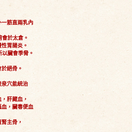
，
外一筋直兩乳內
腑會於太倉。
慢性胃腸炎。
所以臟會季脅。
會於絕骨。
陵泉穴能統治
血，肝藏血，
嘔血，臟毒便血
蓋腎主骨，