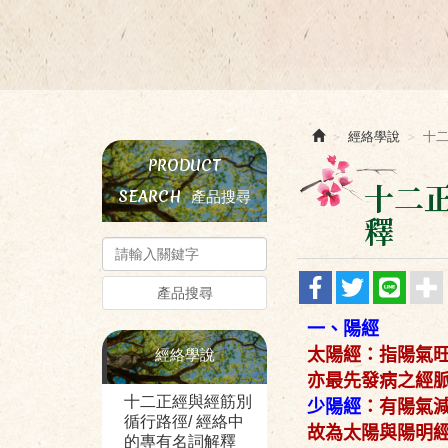
經絡學說
十二
PRODUCT
十二
SEARCH
產品搜尋
釋
產品搜尋
一、陽經
太陽經：指陽氣
經絡學說
亦最先發病之經
十二正經與經筋別
少陽經
：有陽氣
循行路徑/ 經絡中
故為太陽與陽明經
的專有名詞解釋