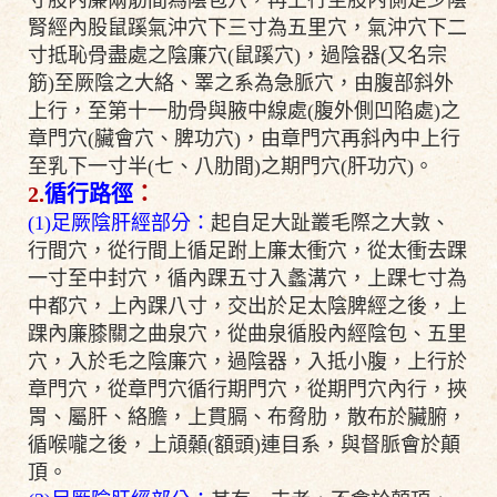
寸股內廉兩筋間為陰包穴，再上行至股內側足少陰
腎經內股鼠蹊氣沖穴下三寸為五里穴，氣沖穴下二
寸抵恥骨盡處之陰廉穴(鼠蹊穴)，過陰器(又名宗
筋)至厥陰之大絡、睪之系為急脈穴，由腹部斜外
上行，至第十一肋骨與腋中線處(腹外側凹陷處)之
章門穴(臟會穴、脾功穴)，由章門穴再斜內中上行
至乳下一寸半(七、八肋間)之期門穴(肝功穴)。
2.
循行路徑
：
(1)足厥陰肝經部分：
起自足大趾叢毛際之大敦、
行間穴，從行間上循足跗上廉太衝穴，從太衝去踝
一寸至中封穴，循內踝五寸入蠡溝穴，上踝七寸為
中都穴，上內踝八寸，交出於足太陰脾經之後，上
踝內廉膝關之曲泉穴，從曲泉循股內經陰包、五里
穴，入於毛之陰廉穴，過陰器，入抵小腹，上行於
章門穴，從章門穴循行期門穴，從期門穴內行，挾
胃、屬肝、絡膽，上貫膈、布脅肋，散布於臟腑，
循喉嚨之後，上頏顙(額頭)連目系，與督脈會於顛
頂。