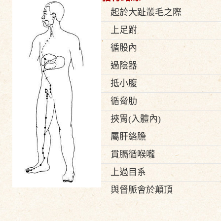
起於大趾叢毛之際
上足跗
循股內
過陰器
抵小腹
循脅肋
挾胃(入體內)
屬肝絡膽
貫膈循喉嚨
上過目系
與督脈會於顛頂