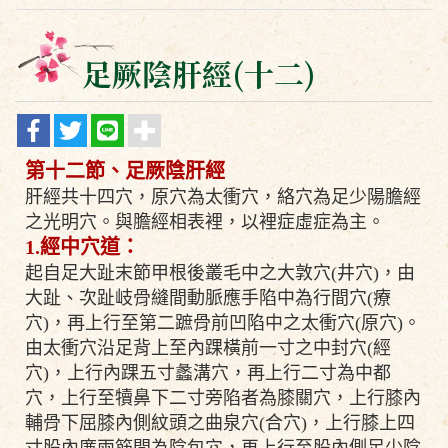
足厥陰肝經(十二)
第十二節、足厥陰肝經
肝經共十四穴，原穴為太衝穴，絡穴為足少陽膽經
之光明穴。與膽經相表裡，以裡症虛症為主。
1.
經中穴道：
起自足大趾末節甲根後叢毛中之大敦穴(井穴)，由
大趾、次趾岐骨縫間動脈應手陷中為行間穴(療
穴)，再上行至第二蹠骨前凹陷中之太衝穴(原穴)。
由太衝穴沿足背上至內踝橫前一寸之中封穴(經
穴)，上行內踝五寸蠡溝穴，再上行二寸為中都
穴，上行至犢鼻下二寸旁陷者為膝關穴，上行膝內
輔骨下屈膝內側紋頭之曲泉穴(合穴)，上行膝上四