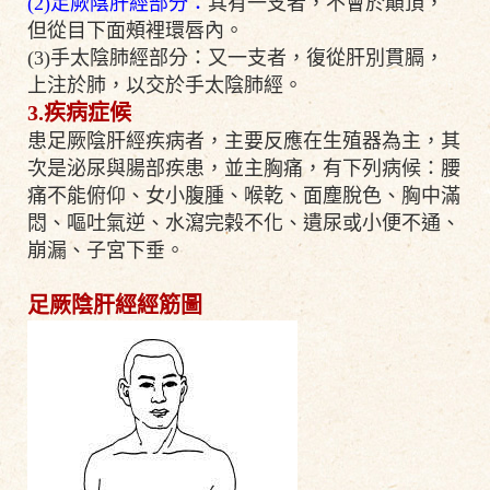
(2)足厥陰肝經部分：
其有一支者，不會於顛頂，
但從目下面頰裡環唇內。
(3)手太陰肺經部分：又一支者，復從肝別貫膈，
上注於肺，以交於手太陰肺經。
3.
疾病症候
患足厥陰肝經疾病者，主要反應在生殖器為主，其
次是泌尿與腸部疾患，並主胸痛，有下列病候：腰
痛不能俯仰、女小腹腫、喉乾、面塵脫色、胸中滿
悶、嘔吐氣逆、水瀉完榖不化、遺尿或小便不通、
崩漏、子宮下垂。
足厥陰肝經經筋圖