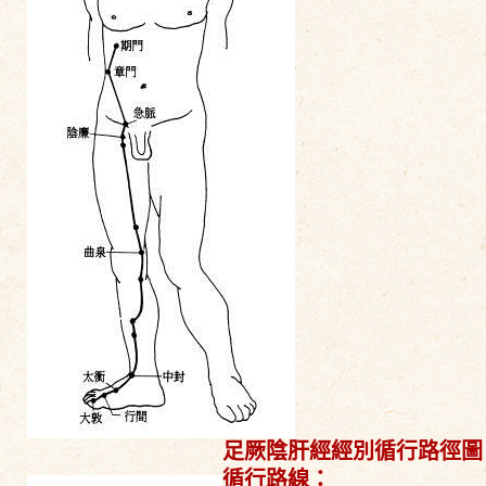
足厥陰肝經經別循行路徑圖
循行路線：